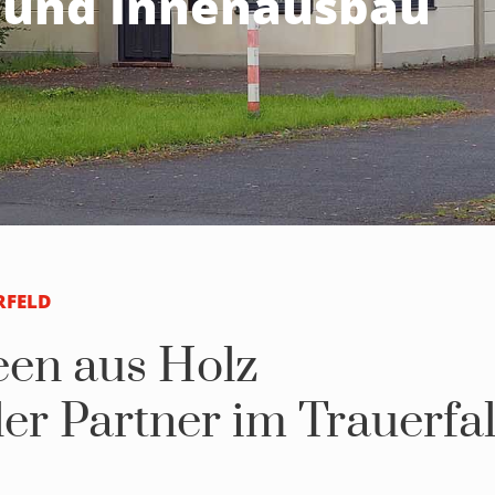
i und Innenausbau
RFELD
een aus Holz
ler Partner im Trauerfal