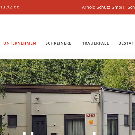
huetz.de
Arnold Schütz GmbH · Sch
UNTERNEHMEN
SCHREINEREI
TRAUERFALL
BESTA