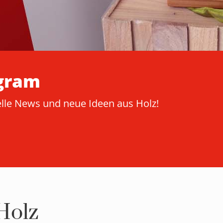
agram
elle News und neue Ideen aus Holz!
Holz