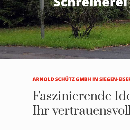
Schreinere
ARNOLD SCHÜTZ GMBH IN SIEGEN-EISE
Faszinierende Id
Ihr vertrauensvol