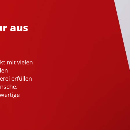
ur aus
kt mit vielen
den
rei erfüllen
ünsche.
hwertige